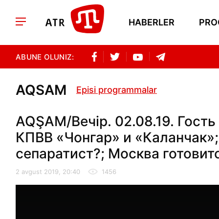
HABERLER
PRO
ABUNE OLUNIZ:
AQSAM
Episi programmalar
AQŞAM/Вечір. 02.08.19. Гост
КПВВ «Чонгар» и «Каланчак»;
сепаратист?; Москва готовитс
2 avgust 2019, 20:40
1456