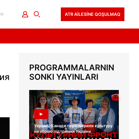
ATR AİLESİNE QOŞULMAQ
EN
PROGRAMMALARNIN
ция
SONKI YAYINLARI
Українці Канади перетворили культуру
на зброю підтримки України
130