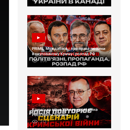
PRIME: Муждабаєв - про права людини
в окупованому Криму і розпад РФ
208
Кримська війна XIX століття і війна
Росії проти України
213