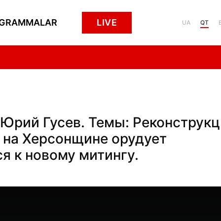
GRAMMALAR
LIVE
UA
QT
ь Юрий Гусев. Темы: Реконструк
 на Херсонщине орудует
я к новому митингу.