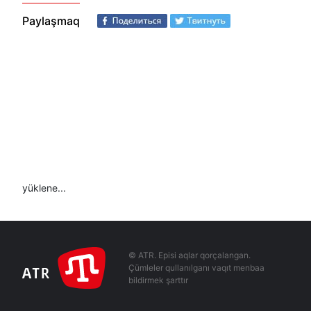
Paylaşmaq
yüklene...
© ATR. Episi aqlar qorçalangan.
Çümleler qullanılganı vaqıt menbaa
bildirmek şarttır