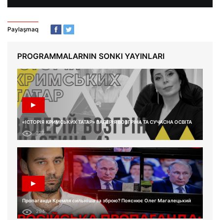
Paylaşmaq
PROGRAMMALARNIN SONKI YAYINLARI
«ІСТОРІЯ КРИМСЬКИХ ТАТАР» ВАЛЕРІЯ ВОЗГРІНА ТА СУЧАСНА ОСВІТА
277
Пропаганда Кремля сильніша за зброю? Пояснює Олег Магалецький
294