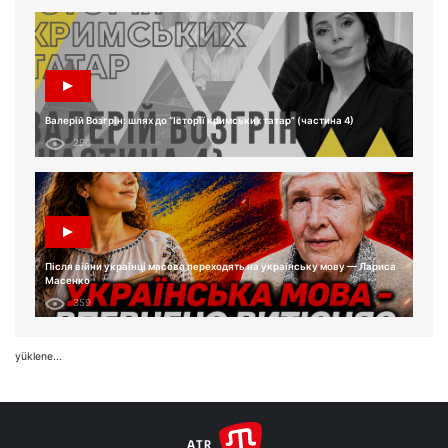
Валерій Возгрін: шлях до “Історії кримських татар” (частина 4)
290
Після війни українці масово переходять на українську мову — Лариса
Масенко
359
yüklene...