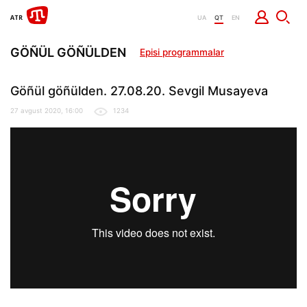
UA
QT
EN
GÖÑÜL GÖÑÜLDEN
Episi programmalar
Göñül göñülden. 27.08.20. Sevgil Musayeva
27 avgust 2020, 16:00
1234