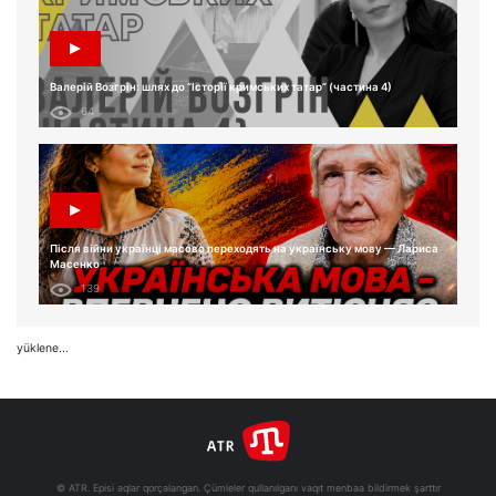
Валерій Возгрін: шлях до “Історії кримських татар” (частина 4)
64
Після війни українці масово переходять на українську мову — Лариса
Масенко
139
yüklene...
© ATR. Episi aqlar qorçalangan. Çümleler qullanılganı vaqıt menbaa bildirmek şarttır