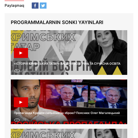
Paylaşmaq
PROGRAMMALARNIN SONKI YAYINLARI
«ІСТОРІЯ КРИМСЬКИХ ТАТАР» ВАЛЕРІЯ ВОЗГРІНА ТА СУЧАСНА ОСВІТА
55
Пропаганда Кремля сильніша за зброю? Пояснює Олег Магалецький
76