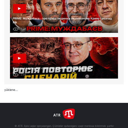
PRIME: Муждабаєв - про права людини в окупованому Криму і розпад
РФ
233
Кримська війна XIX століття і війна Росії проти України
239
yüklene...
© ATR. Episi aqlar qorçalangan. Çümleler qullanılganı vaqıt menbaa bildirmek şarttır