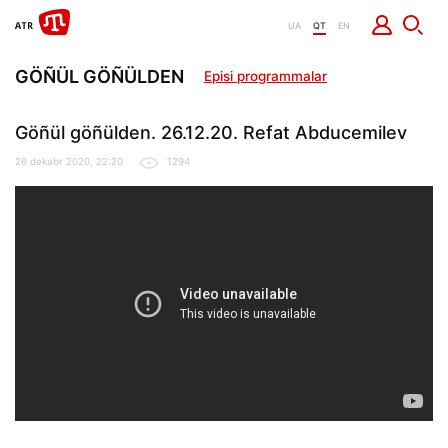
UA
QT
EN
GÖÑÜL GÖÑÜLDEN
Episi programmalar
Göñül göñülden. 26.12.20. Refat Abducemilev
26 dekabr 2020, 22:20
1294