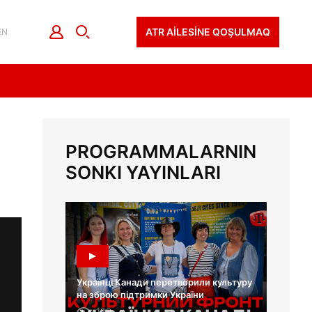
ATR AİLESİNE QOŞULMAQ
EN
PROGRAMMALARNIN
SONKI YAYINLARI
Українці Канади перетворили культуру
на зброю підтримки України
129