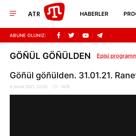
HABERLER
PRO
ABUNE OLUNIZ:
GÖÑÜL GÖÑÜLDEN
Episi programm
Göñül göñülden. 31.01.21. Rane
4 fevral 2021, 22:00
1479