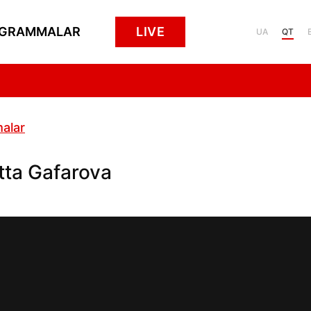
GRAMMALAR
LIVE
UA
QT
alar
tta Gafarova