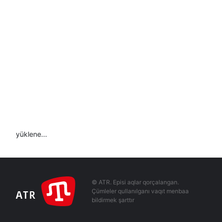
yüklene...
© ATR. Episi aqlar qorçalangan.
Çümleler qullanılganı vaqıt menbaa
bildirmek şarttır