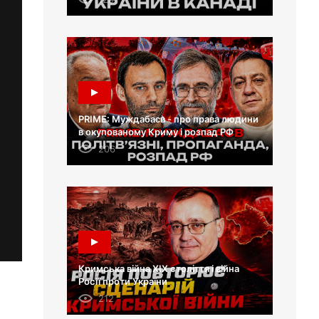
PRIME: Муждабаєв - про права людини
в окупованому Криму і розпад РФ
206
Кримська війна XIX століття і війна
Росії проти України
212