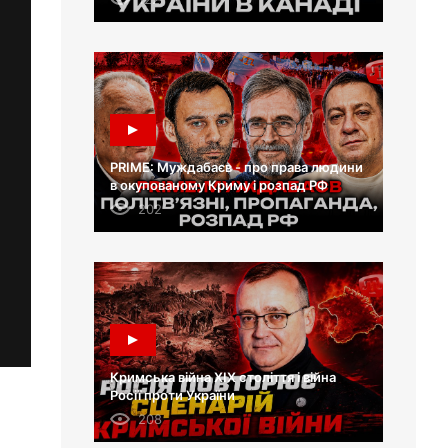
PRIME: Муждабаєв - про права людини
в окупованому Криму і розпад РФ
202
Кримська війна XIX століття і війна
Росії проти України
208