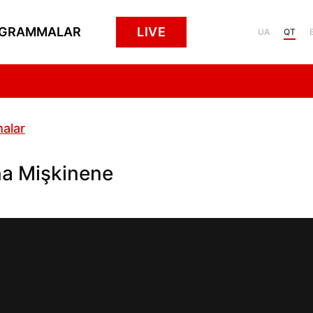
GRAMMALAR
LIVE
UA
QT
alar
na Mişkinene