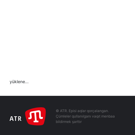
yüklene...
© ATR. Episi aqlar qorçalangan.
Çümleler qullanılganı vaqıt menbaa
bildirmek şarttır