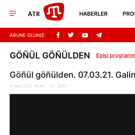
HABERLER
PRO
ABUNE OLUNIZ:
GÖÑÜL GÖÑÜLDEN
Episi programm
Göñül göñülden. 07.03.21. Gali
9 mart 2021, 18:40
2551