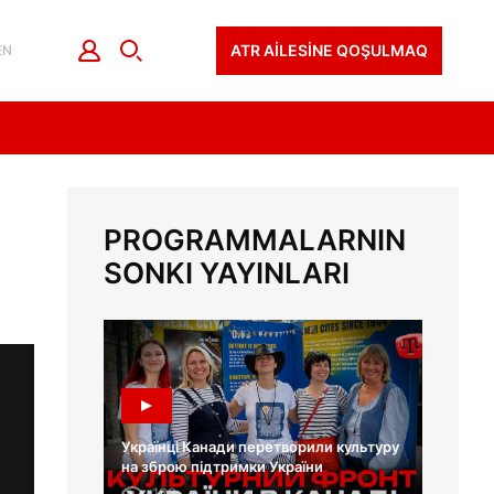
ATR AİLESİNE QOŞULMAQ
EN
PROGRAMMALARNIN
SONKI YAYINLARI
Українці Канади перетворили культуру
на зброю підтримки України
122