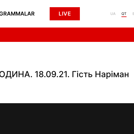
GRAMMALAR
LIVE
UA
QT
НА. 18.09.21. Гість Наріман