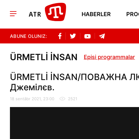
HABERLER
PRO
ABUNE OLUNIZ:
ÜRMETLİ İNSAN
Episi programmalar
ÜRMETLİ İNSAN/ПОВАЖНА ЛЮДИ
Джемілєв.
18 sentâbr 2021, 23:00
2521