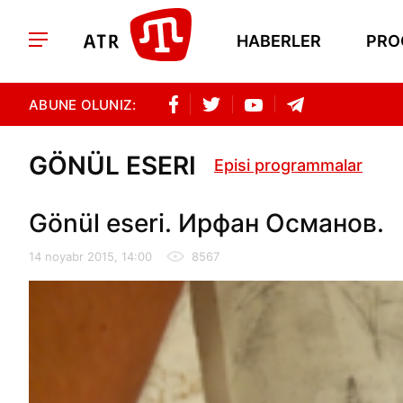
HABERLER
PRO
ABUNE OLUNIZ:
GÖNÜL ESERI
Episi programmalar
Gönül eseri. Ирфан Османов.
14 noyabr 2015, 14:00
8567