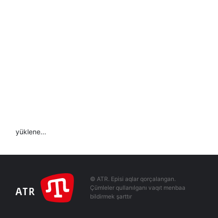
yüklene...
© ATR. Episi aqlar qorçalangan.
Çümleler qullanılganı vaqıt menbaa
bildirmek şarttır