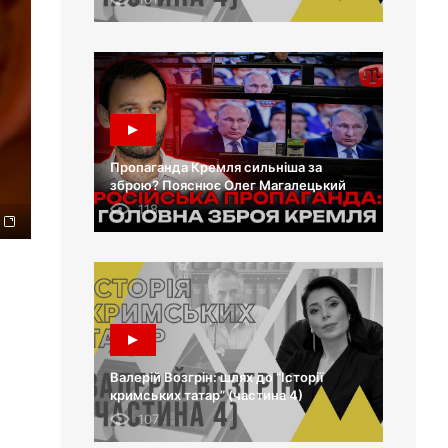
Пропаганда Кремля сильніша за
зброю? Пояснює Олег Магалецький
118
Валерій Возгрін: шлях до “Історії
кримських татар” (частина 4)
107