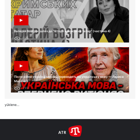
Валерій Возгрін: шлях до “Історії кримських татар” (частина 4)
225
Після війни українці масово переходять на українську мову — Лариса
Масенко
293
yüklene...