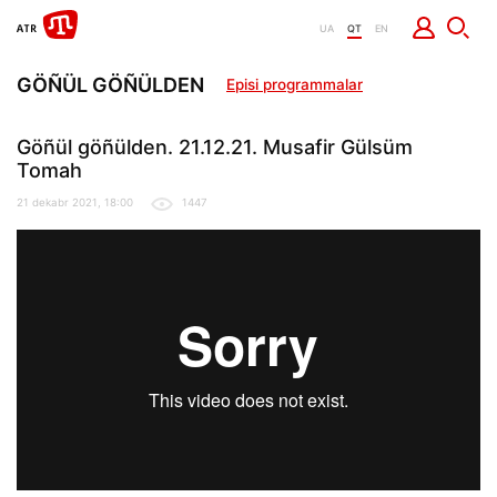
UA
QT
EN
GÖÑÜL GÖÑÜLDEN
Episi programmalar
Göñül göñülden. 21.12.21. Musafir Gülsüm
Tomah
21 dekabr 2021, 18:00
1447