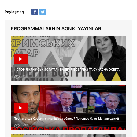
Paylaşmaq
PROGRAMMALARNIN SONKI YAYINLARI
«ІСТОРІЯ КРИМСЬКИХ ТАТАР» ВАЛЕРІЯ ВОЗГРІНА ТА СУЧАСНА ОСВІТА
214
Пропаганда Кремля сильніша за зброю? Пояснює Олег Магалецький
237