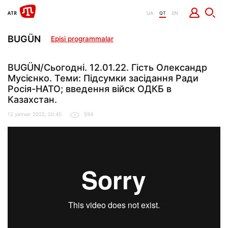
UA
QT
EN
BUGÜN
Episi programmalar
BUGÜN/Сьогодні. 12.01.22. Гість Олександр
Мусієнко. Теми: Підсумки засідання Ради
Росія-НАТО; введення війск ОДКБ в
Казахстан.
12 yanvar 2022, 20:40
594