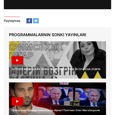
Paylaşmaq
PROGRAMMALARNIN SONKI YAYINLARI
«ІСТОРІЯ КРИМСЬКИХ ТАТАР» ВАЛЕРІЯ ВОЗГРІНА ТА СУЧАСНА ОСВІТА
91
Пропаганда Кремля сильніша за зброю? Пояснює Олег Магалецький