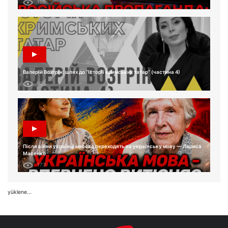
109
Валерій Возгрін: шлях до “Історії кримських татар” (частина 4)
99
Після війни українці масово переходять на українську мову — Лариса
Масенко
173
yüklene...