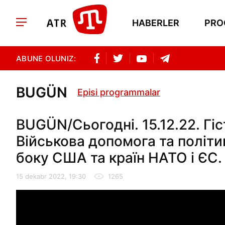
HABERLER
PRO
ABUNE OLUNIZ:
BUGÜN
Episi programmalar
BUGÜN/Сьогодні. 15.12.22. Гі
Військова допомога та політи
боку США та країн НАТО і ЄС.
15 dekabr 2022, 19:30
1265