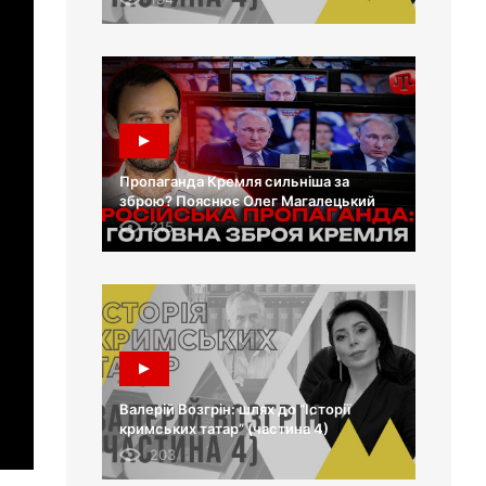
Пропаганда Кремля сильніша за
зброю? Пояснює Олег Магалецький
215
Валерій Возгрін: шлях до “Історії
кримських татар” (частина 4)
203