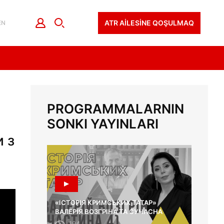
ATR AİLESİNE QOŞULMAQ
EN
PROGRAMMALARNIN
SONKI YAYINLARI
 з
«ІСТОРІЯ КРИМСЬКИХ ТАТАР»
ВАЛЕРІЯ ВОЗГРІНА ТА СУЧАСНА
ОСВІТА
194