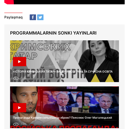
Paylaşmaq
PROGRAMMALARNIN SONKI YAYINLARI
«ІСТОРІЯ КРИМСЬКИХ ТАТАР» ВАЛЕРІЯ ВОЗГРІНА ТА СУЧАСНА ОСВІТА
116
Пропаганда Кремля сильніша за зброю? Пояснює Олег Магалецький
135