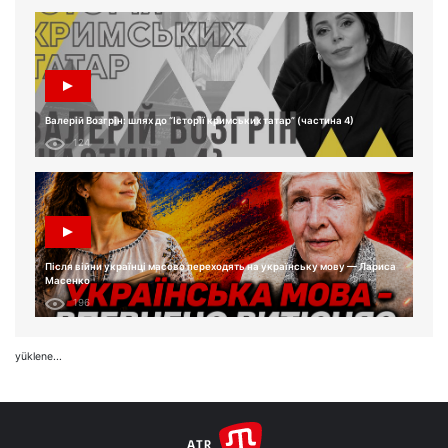
Валерій Возгрін: шлях до “Історії кримських татар” (частина 4)
124
Після війни українці масово переходять на українську мову — Лариса
Масенко
196
yüklene...