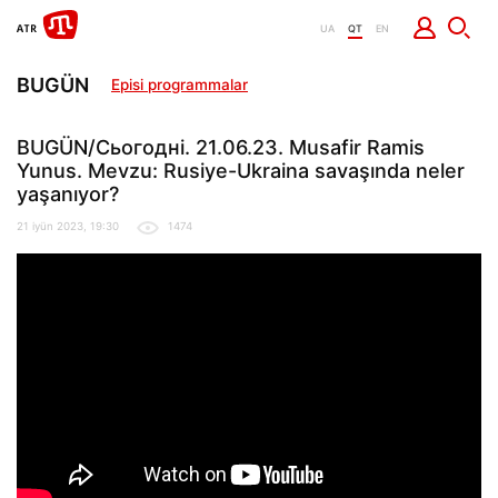
UA
QT
EN
BUGÜN
Episi programmalar
BUGÜN/Сьогодні. 21.06.23. Musafir Ramis
Yunus. Mevzu: Rusiye-Ukraina savaşında neler
yaşanıyor?
21 iyün 2023, 19:30
1474