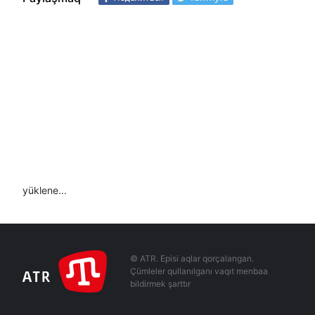
yüklene...
© ATR. Episi aqlar qorçalangan.
Çümleler qullanılganı vaqıt menbaa
bildirmek şarttır