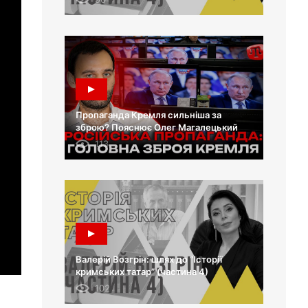
Пропаганда Кремля сильніша за
зброю? Пояснює Олег Магалецький
113
Валерій Возгрін: шлях до “Історії
кримських татар” (частина 4)
102