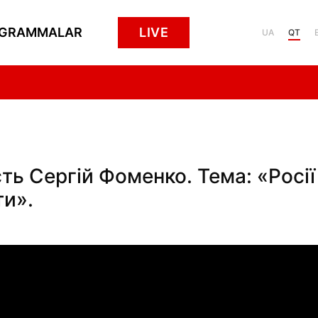
GRAMMALAR
LIVE
UA
QT
ть Сергій Фоменко. Тема: «Росії
ти».