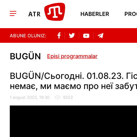
HABERLER
PRO
ABUNE OLUNIZ:
BUGÜN
Episi programmalar
BUGÜN/Сьогодні. 01.08.23. Гіс
немає, ми маємо про неї забу
1 avgust 2023, 19:30
9253