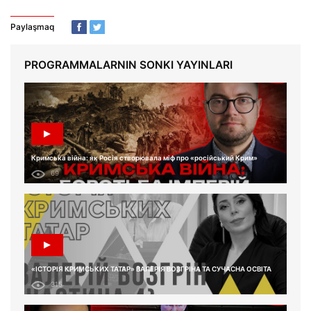
Paylaşmaq
PROGRAMMALARNIN SONKI YAYINLARI
Кримська війна: як Росія створювала міф про «російський Крим»
69
«ІСТОРІЯ КРИМСЬКИХ ТАТАР» ВАЛЕРІЯ ВОЗГРІНА ТА СУЧАСНА ОСВІТА
315