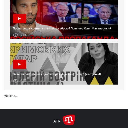
Пропаганда Кремля сильніша за зброю? Пояснює Олег Магалецький
333
Валерій Возгрін: шлях до “Історії кримських татар” (частина 4)
327
yüklene...