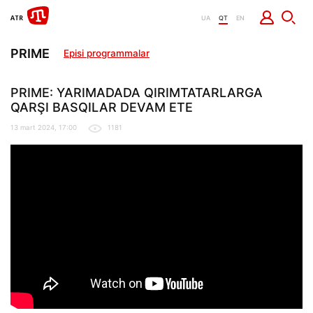
UA
QT
EN
PRIME
Episi programmalar
PRIME: YARIMADADA QIRIMTATARLARGA
QARŞI BASQILAR DEVAM ETE
13 mart 2024, 17:00
1181