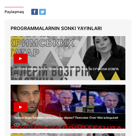
Paylaşmaq
PROGRAMMALARNIN SONKI YAYINLARI
«ІСТОРІЯ КРИМСЬКИХ ТАТАР» ВАЛЕРІЯ ВОЗГРІНА ТА СУЧАСНА ОСВІТА
37
Пропаганда Кремля сильніша за зброю? Пояснює Олег Магалецький
58