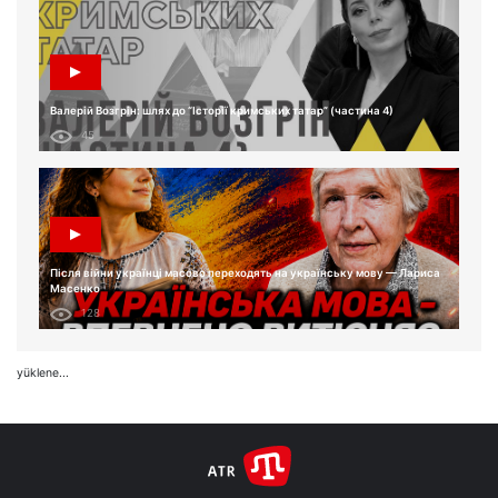
Валерій Возгрін: шлях до “Історії кримських татар” (частина 4)
45
Після війни українці масово переходять на українську мову — Лариса
Масенко
128
yüklene...