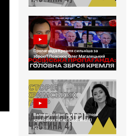
Пропаганда Кремля сильніша за
зброю? Пояснює Олег Магалецький
110
Валерій Возгрін: шлях до “Історії
кримських татар” (частина 4)
101