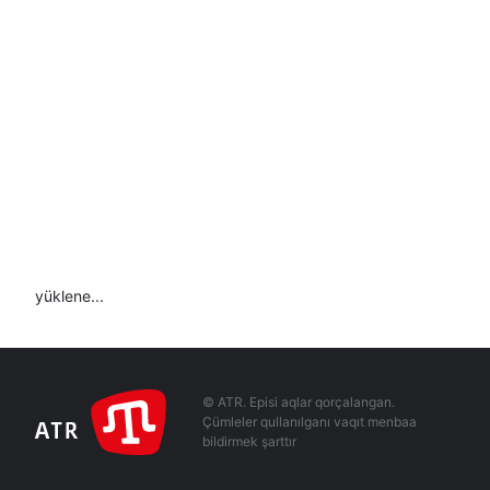
yüklene...
© ATR. Episi aqlar qorçalangan.
Çümleler qullanılganı vaqıt menbaa
bildirmek şarttır