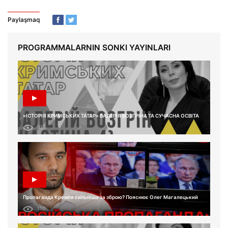
Paylaşmaq
PROGRAMMALARNIN SONKI YAYINLARI
«ІСТОРІЯ КРИМСЬКИХ ТАТАР» ВАЛЕРІЯ ВОЗГРІНА ТА СУЧАСНА ОСВІТА
91
Пропаганда Кремля сильніша за зброю? Пояснює Олег Магалецький
110