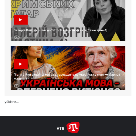
Валерій Возгрін: шлях до “Історії кримських татар” (частина 4)
100
Після війни українці масово переходять на українську мову — Лариса
Масенко
173
yüklene...