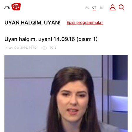
UA
QT
EN
UYAN HALQIM, UYAN!
Episi programmalar
Uyan halqım, uyan! 14.09.16 (qısım 1)
14 sentâbr 2016, 16:00
2015