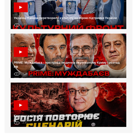
Українці Канади перетворили культуру на зброю підтримки України
151
PRIME: Муждабаєв - про права людини в окупованому Криму і розпад
РФ
226
Кримська війна XIX століття і війна Росії проти України
231