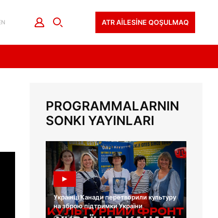
ATR AİLESİNE QOŞULMAQ
EN
PROGRAMMALARNIN
SONKI YAYINLARI
Українці Канади перетворили культуру
на зброю підтримки України
112