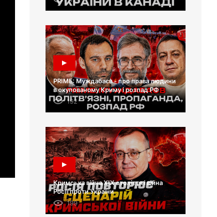
PRIME: Муждабаєв - про права людини
в окупованому Криму і розпад РФ
192
Кримська війна XIX століття і війна
Росії проти України
199