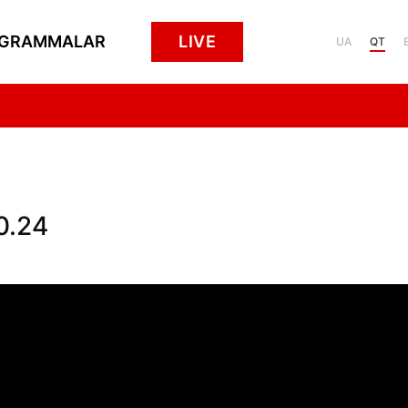
GRAMMALAR
LIVE
UA
QT
0.24