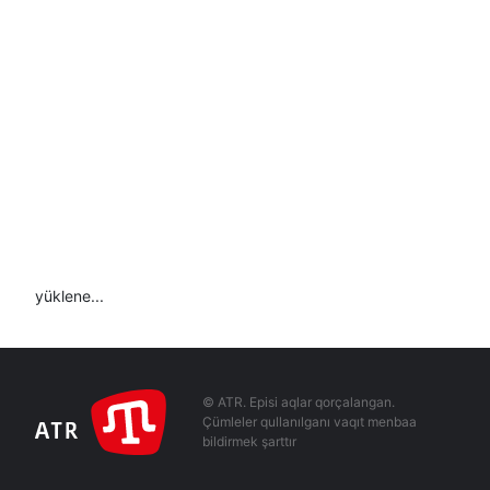
yüklene...
© ATR. Episi aqlar qorçalangan.
Çümleler qullanılganı vaqıt menbaa
bildirmek şarttır