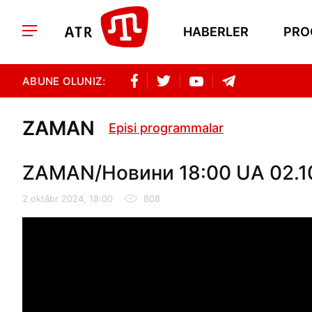
HABERLER
PRO
ABUNE OLUNIZ:
ZAMAN
Episi programmalar
ZAMAN/Новини 18:00 UA 02.1
2 oktâbr 2024, 18:00
808