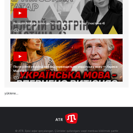
Валерій Возгрін: шлях до “Історії кримських татар” (частина 4)
177
Після війни українці масово переходять на українську мову — Лариса
Масенко
249
yüklene...
© ATR. Episi aqlar qorçalangan. Çümleler qullanılganı vaqıt menbaa bildirmek şarttır