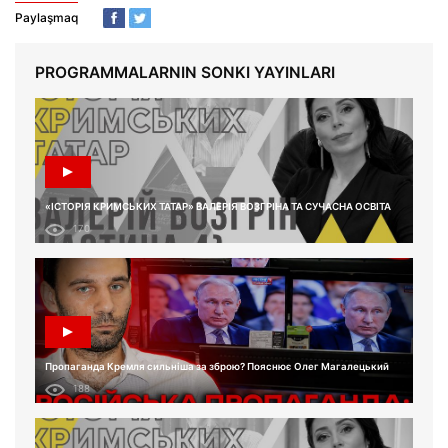
Paylaşmaq
PROGRAMMALARNIN SONKI YAYINLARI
«ІСТОРІЯ КРИМСЬКИХ ТАТАР» ВАЛЕРІЯ ВОЗГРІНА ТА СУЧАСНА ОСВІТА
170
Пропаганда Кремля сильніша за зброю? Пояснює Олег Магалецький
188