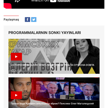
Paylaşmaq
PROGRAMMALARNIN SONKI YAYINLARI
«ІСТОРІЯ КРИМСЬКИХ ТАТАР» ВАЛЕРІЯ ВОЗГРІНА ТА СУЧАСНА ОСВІТА
58
Пропаганда Кремля сильніша за зброю? Пояснює Олег Магалецький