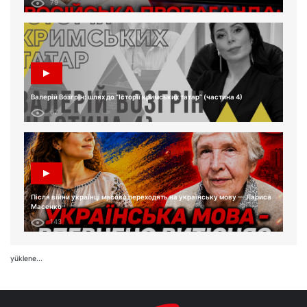
79
Валерій Возгрін: шлях до “Історії кримських татар” (частина 4)
67
Після війни українці масово переходять на українську мову — Лариса
Масенко
143
yüklene...