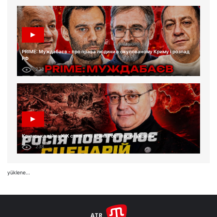
PRIME: Муждабаєв - про права людини в окупованому Криму і розпад
РФ
233
Кримська війна XIX століття і війна Росії проти України
238
yüklene...