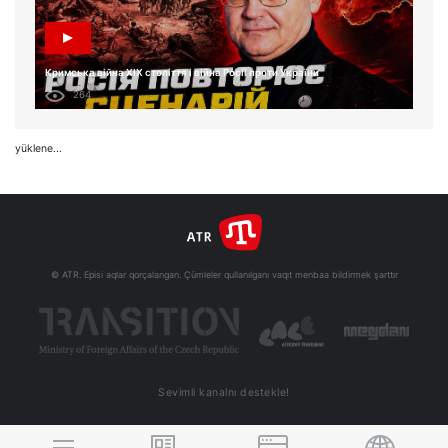
Кримська війна XIX століття і війна Росії проти України
264
yüklene...
© ATR. Episi aqlar qorçalangan. Çümleler qullanılganı vaqıt menbaa bildirmek şarttır
Sevimli kanalnı destekle!