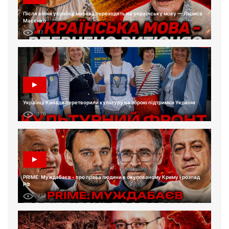
Після війни українці масово переходять на українську мову — Лариса
Масенко
93
Українці Канади перетворили культуру на зброю підтримки України
176
PRIME: Муждабаєв - про права людини в окупованому Криму і розпад
РФ
252