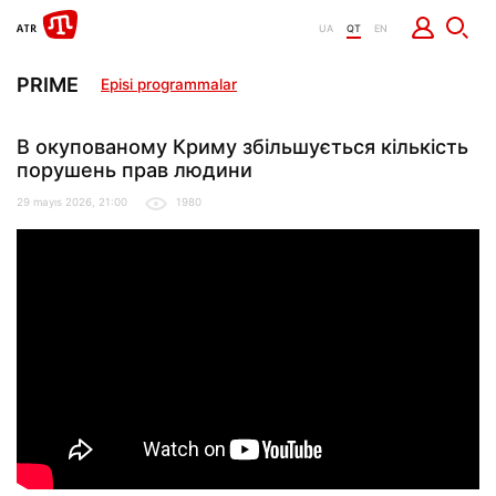
UA
QT
EN
PRIME
Episi programmalar
В окупованому Криму збільшується кількість
порушень прав людини
29 mayıs 2026, 21:00
1980