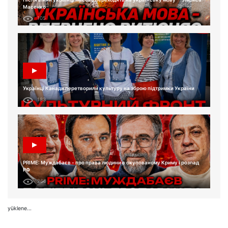
Масенко
105
Українці Канади перетворили культуру на зброю підтримки України
183
PRIME: Муждабаєв - про права людини в окупованому Криму і розпад
РФ
266
yüklene...