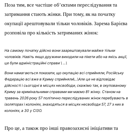
Поза тим, все частіше об’єктами переслідування та
затримання стають жінки. При тому, як на початку
окупації арештовували тільки чоловіків. Зарема Барієва
розповіла про кількість затриманих жінок:
На самому початку дійсно вони заарештовували майже тільки
чоловіків. Навіть якщо дружини виходили на пікети або на якісь акції,
це були адміністраційні справи \ …\
Вони намагаються показати, що окупацію всі сприйняли, Російську
Федерацію всі вже в Криму сприйняли\...\Але це не відповідає
дійсності і сьогодні в місцях несвободи, скажімо так, в окупованому
Криму за кримінальними справами ми маємо 81 жінку. Станом на
травень 2026 року 57 політично переслідуваних жінок перебувають в
ізоляторах і колоніях, знаходяться в місцях несвободи 57, 27 з них в
колоніях, а 30 у СІЗО.
Про це, а також про інші правозахисні ініціативи та