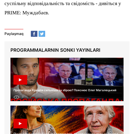
суспільну відповідальність та свідомість - дивіться у
PRIME: Муждабаєв.
Paylaşmaq
PROGRAMMALARNIN SONKI YAYINLARI
Пропаганда Кремля сильніша за зброю? Пояснює Олег Магалецький
9
Після війни українці масово переходять на українську мову — Лариса