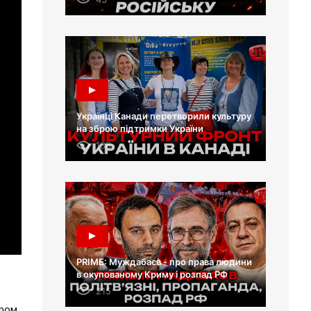
Українці Канади перетворили культуру
на зброю підтримки України
138
PRIME: Муждабаєв - про права людини
в окупованому Криму і розпад РФ
215
ером