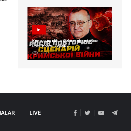
Кримська війна XIX століття і війна
Росії проти України
219
ALAR
LIVE