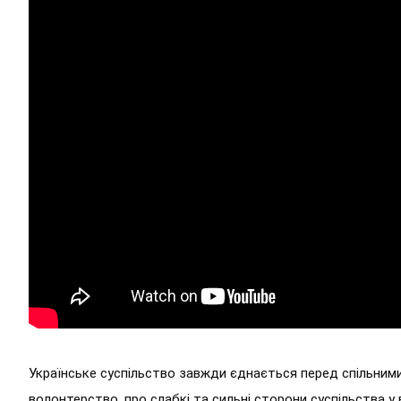
Українське суспільство завжди єднається перед спільними
волонтерство, про слабкі та сильні сторони суспільства у