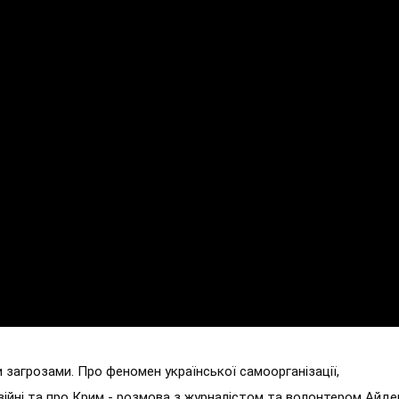
 загрозами. Про феномен української самоорганізації,
 війні та про Крим - розмова з журналістом та волонтером Айд