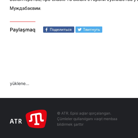
Муждабаєвим.
Paylaşmaq
yüklene...
© ATR. Episi aqlar qorçalangan.
Çümleler qullanılganı vaqıt menbaa
bildirmek şarttır