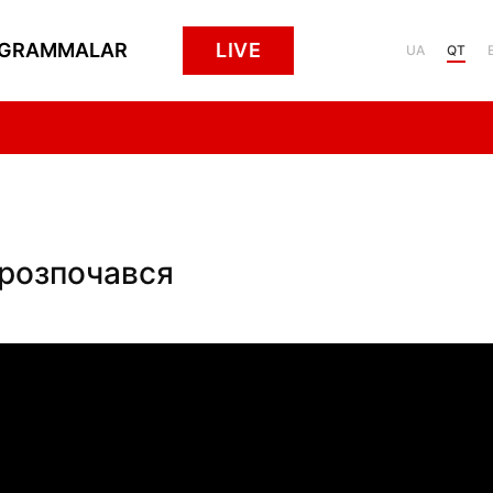
GRAMMALAR
LIVE
UA
QT
е розпочався