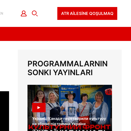
ATR AİLESİNE QOŞULMAQ
EN
PROGRAMMALARNIN
SONKI YAYINLARI
Українці Канади перетворили культуру
на зброю підтримки України
106