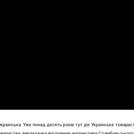
і українська. Уже понад десять років тут діє Українське товарис
овариства, викладачка відділення україністики Стамбульського