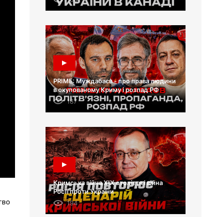
PRIME: Муждабаєв - про права людини
в окупованому Криму і розпад РФ
187
Кримська війна XIX століття і війна
Росії проти України
тво
194