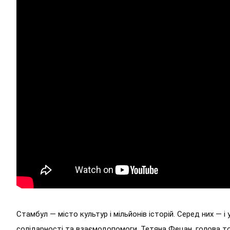
Стамбул — місто культур і мільйонів історій. Серед них — 
солідарності та взаємодопомоги. Тетяна Фецан, голова т