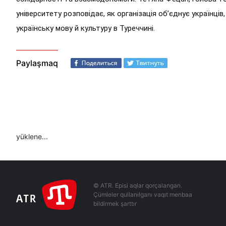
університету розповідає, як організація об’єднує українців,
українську мову й культуру в Туреччині.
Paylaşmaq
yüklene...
© ATR. Episi aqlar qorçalangan.
Çümleler qullanılganı vaqıt menbaa
bildirmek şarttır