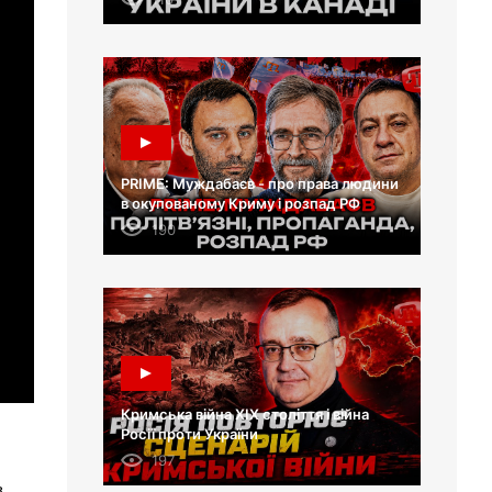
PRIME: Муждабаєв - про права людини
в окупованому Криму і розпад РФ
190
Кримська війна XIX століття і війна
Росії проти України
197
,