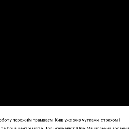
оботу порожнім трамваєм. Київ уже жив чутками, страхом і
та бої в центрі міста. Тоді журналіст Юрій Мацарський зрозумів