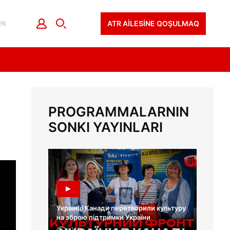
ATR AİLESİNE QOŞULMAQ
EN
PROGRAMMALARNIN
SONKI YAYINLARI
Українці Канади перетворили культуру
на зброю підтримки України
110