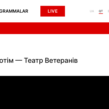
GRAMMALAR
LIVE
UA
QT
потім — Театр Ветеранів