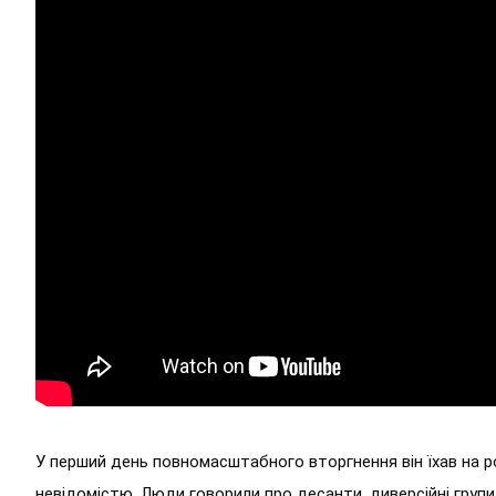
У перший день повномасштабного вторгнення він їхав на р
невідомістю. Люди говорили про десанти, диверсійні групи 