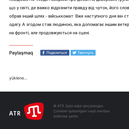
що у світі, де важко відрізнити правду від чуток, його сл
обрав інший шлях - військкомат. Вже наступного дня він ст
одягу. А згодом став людиною, яка допомагає іншим ветеран
на фронті, але продовжуються на сцені.
Paylaşmaq
yüklene...
© ATR. Episi aqlar qorçalangan.
Çümleler qullanılganı vaqıt menbaa
bildirmek şarttır