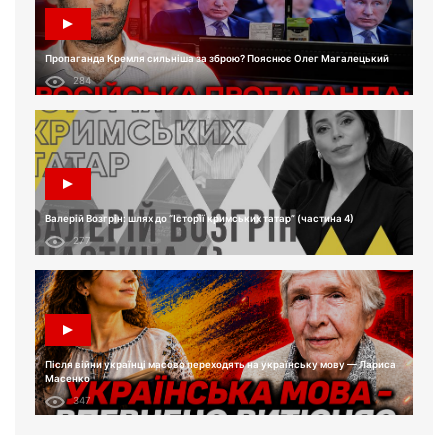
Пропаганда Кремля сильніша за зброю? Пояснює Олег Магалецький
284
Валерій Возгрін: шлях до “Історії кримських татар” (частина 4)
277
Після війни українці масово переходять на українську мову — Лариса
Масенко
347