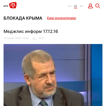
UA
QT
EN
БЛОКАДА КРЫМА
Episi programmalar
Меджлис информ 17.12.16
18 dekabr 2016, 18:00
8927