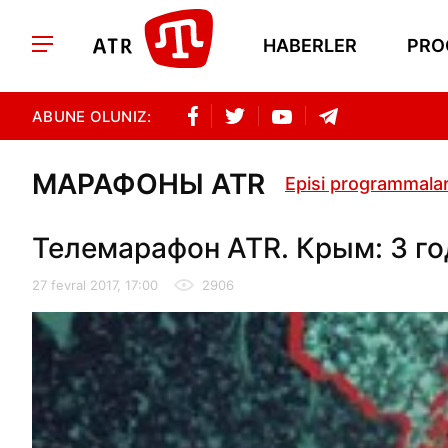
HABERLER
PRO
ABUNE OLUNIZ:
МАРАФОНЫ ATR
Episi programmala
Телемарафон ATR. Крым: 3 го
27 fevral 2017, 17:00
2906