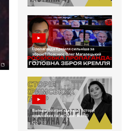
Пропаганда Кремля сильніша за
зброю? Пояснює Олег Магалецький
111
Валерій Возгрін: шлях до “Історії
кримських татар” (частина 4)
102