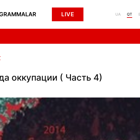
GRAMMALAR
LIVE
UA
QT
r
да оккупации ( Часть 4)