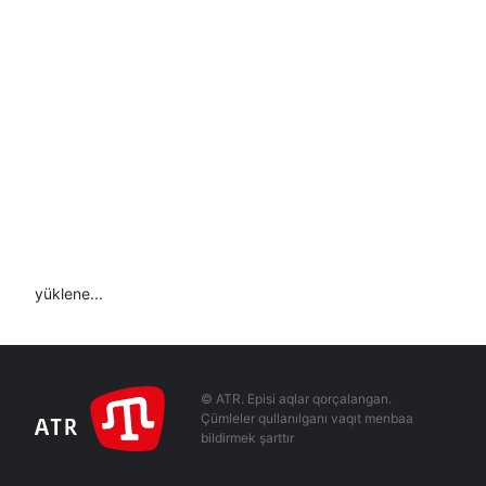
yüklene...
© ATR. Episi aqlar qorçalangan.
Çümleler qullanılganı vaqıt menbaa
bildirmek şarttır