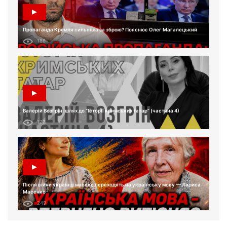
Пропаганда Кремля сильніша за зброю? Пояснює Олег Магалецький
188
Валерій Возгрін: шлях до “Історії кримських татар” (частина 4)
177
Після війни українці масово переходять на українську мову — Лариса
Масенко
249