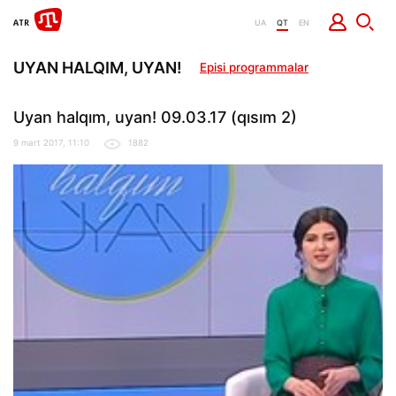
UA
QT
EN
UYAN HALQIM, UYAN!
Episi programmalar
Uyan halqım, uyan! 09.03.17 (qısım 2)
9 mart 2017, 11:10
1882