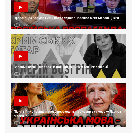
Пропаганда Кремля сильніша за зброю? Пояснює Олег Магалецький
196
Валерій Возгрін: шлях до “Історії кримських татар” (частина 4)
184
Після війни українці масово переходять на українську мову — Лариса
Масенко
256