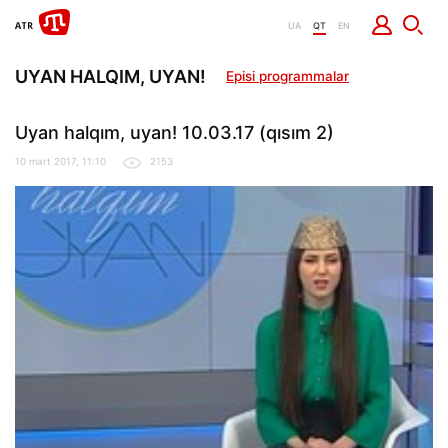
UA
QT
EN
UYAN HALQIM, UYAN!
Episi programmalar
Uyan halqım, uyan! 10.03.17 (qısım 2)
10 mart 2017, 11:10
2153