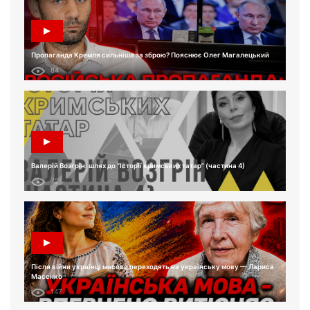
Пропаганда Кремля сильніша за зброю? Пояснює Олег Магалецький
84
Валерій Возгрін: шлях до “Історії кримських татар” (частина 4)
72
Після війни українці масово переходять на українську мову — Лариса
Масенко
147