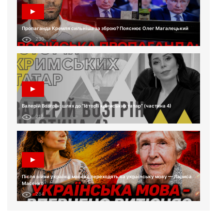
Пропаганда Кремля сильніша за зброю? Пояснює Олег Магалецький
230
Валерій Возгрін: шлях до “Історії кримських татар” (частина 4)
217
Після війни українці масово переходять на українську мову — Лариса
Масенко
284