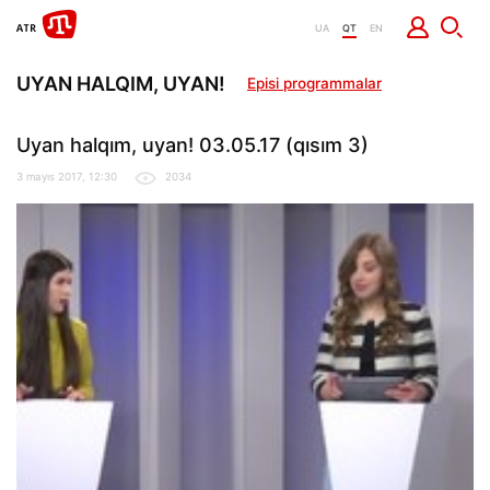
UA
QT
EN
UYAN HALQIM, UYAN!
Episi programmalar
Uyan halqım, uyan! 03.05.17 (qısım 3)
3 mayıs 2017, 12:30
2034