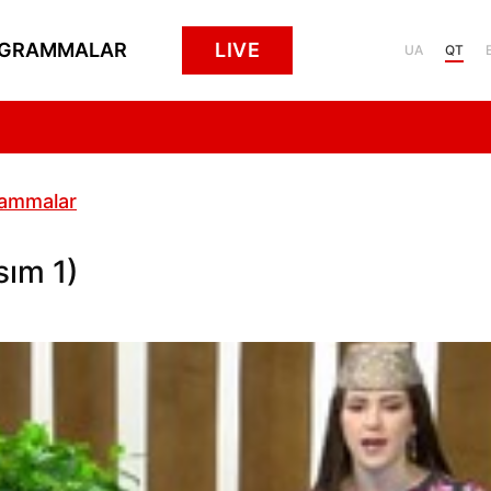
GRAMMALAR
LIVE
UA
QT
rammalar
sım 1)