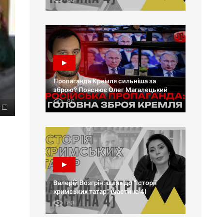
Пропаганда Кремля сильніша за
зброю? Пояснює Олег Магалецький
80
Валерій Возгрін: шлях до “Історії
кримських татар” (частина 4)
68