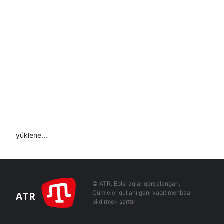
yüklene...
© ATR. Episi aqlar qorçalangan.
Çümleler qullanılganı vaqıt menbaa
bildirmek şarttır