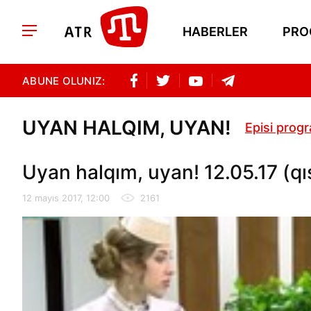
HABERLER
PRO
ABUNE OLUNIZ:
UYAN HALQIM, UYAN!
Episi prog
Uyan halqım, uyan! 12.05.17 (qı
12 mayıs 2017, 12:00
2161