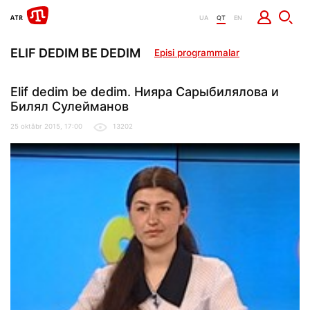
UA
QT
EN
ELIF DEDIM BE DEDIM
Episi programmalar
Elif dedim be dedim. Нияра Сарыбилялова и
Билял Сулейманов
25 oktâbr 2015, 17:00
13202