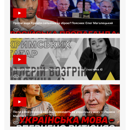
Пропаганда Кремля сильніша за зброю? Пояснює Олег Магалецький
61
Валерій Возгрін: шлях до “Історії кримських татар” (частина 4)
49
Після війни українці масово переходять на українську мову — Лариса
Масенко
131