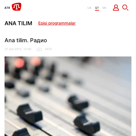
UA
QT
EN
ANA TILIM
Episi programmalar
Ana tilim. Радио
27 iyül 2015, 12:00
4374