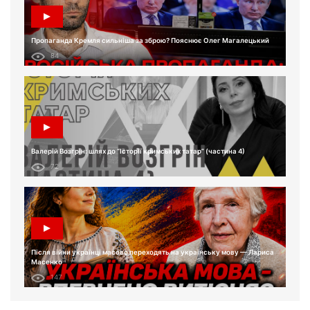
Пропаганда Кремля сильніша за зброю? Пояснює Олег Магалецький
84
Валерій Возгрін: шлях до “Історії кримських татар” (частина 4)
72
Після війни українці масово переходять на українську мову — Лариса
Масенко
147