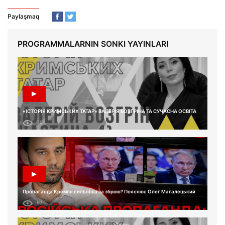
Paylaşmaq
PROGRAMMALARNIN SONKI YAYINLARI
«ІСТОРІЯ КРИМСЬКИХ ТАТАР» ВАЛЕРІЯ ВОЗГРІНА ТА СУЧАСНА ОСВІТА
78
Пропаганда Кремля сильніша за зброю? Пояснює Олег Магалецький
97