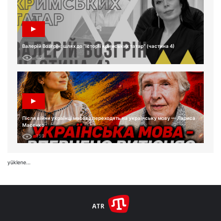
Валерій Возгрін: шлях до “Історії кримських татар” (частина 4)
86
Після війни українці масово переходять на українську мову — Лариса
Масенко
159
yüklene...