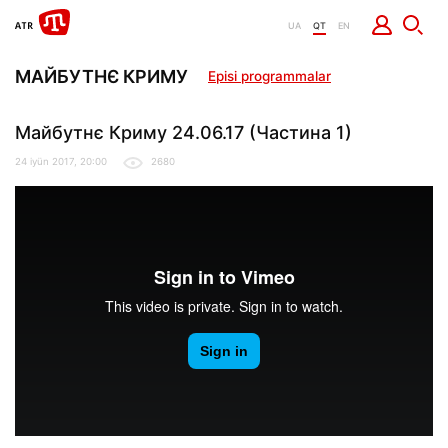
UA
QT
EN
МАЙБУТНЄ КРИМУ
Episi programmalar
Майбутнє Криму 24.06.17 (Частина 1)
24 iyün 2017, 20:00
2680
Майбутнє Криму 24.06.17 (Частина 1)
from
It Dep
on
Vimeo
.