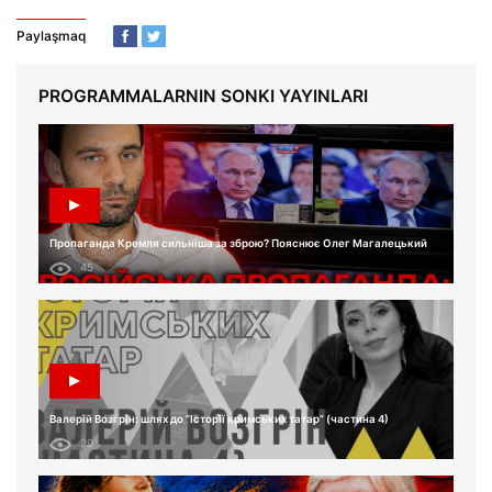
Paylaşmaq
PROGRAMMALARNIN SONKI YAYINLARI
Пропаганда Кремля сильніша за зброю? Пояснює Олег Магалецький
45
Валерій Возгрін: шлях до “Історії кримських татар” (частина 4)
29