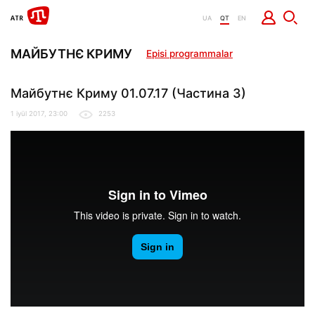
UA
QT
EN
МАЙБУТНЄ КРИМУ
Episi programmalar
Майбутнє Криму 01.07.17 (Частина 3)
1 iyül 2017, 23:00
2253
Майбутнє Криму 01.07.17 (Частина 3)
from
It Dep
on
Vimeo
.