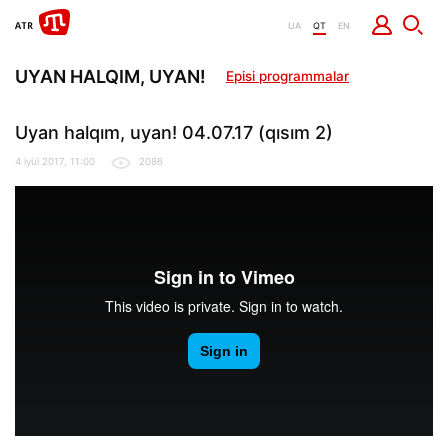
UA
QT
EN
UYAN HALQIM, UYAN!
Episi programmalar
Uyan halqım, uyan! 04.07.17 (qısım 2)
4 iyül 2017, 11:00
2086
Uyan halqım, uyan! 04.07.17 (qısım 2)
from
It Dep
on
Vimeo
.