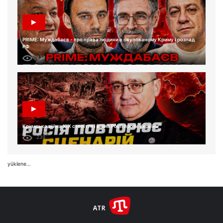
PRIME: Муждабаєв - про права людини в окупованому Криму і розпад
РФ
233
Кримська війна XIX століття і війна Росії проти України
239
yüklene...