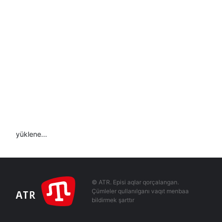
yüklene...
© ATR. Episi aqlar qorçalangan.
Çümleler qullanılganı vaqıt menbaa
bildirmek şarttır