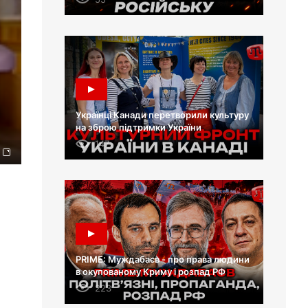
Українці Канади перетворили культуру
на зброю підтримки України
147
PRIME: Муждабаєв - про права людини
в окупованому Криму і розпад РФ
223