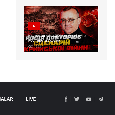
Кримська війна XIX століття і війна
Росії проти України
226
ALAR
LIVE