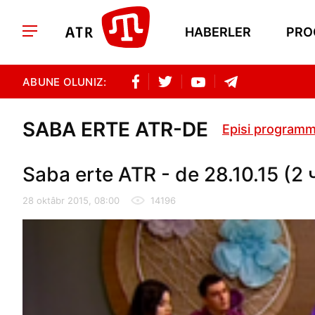
HABERLER
PRO
ABUNE OLUNIZ:
SABA ERTE ATR-DE
Episi programm
Saba erte ATR - de 28.10.15 (2 
28 oktâbr 2015, 08:00
14196