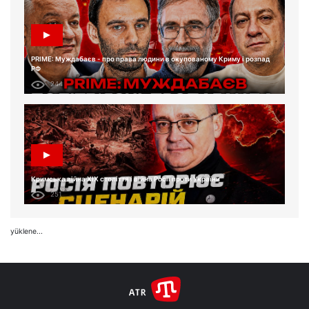
PRIME: Муждабаєв - про права людини в окупованому Криму і розпад
РФ
244
Кримська війна XIX століття і війна Росії проти України
251
yüklene...