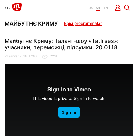
UA
QT
EN
МАЙБУТНЄ КРИМУ
Episi programmalar
Майбутнє Криму: Талант-шоу «Tatlı ses»:
учасники, переможці, підсумки. 20.01.18
21 yanvar 2018, 17:00
2231