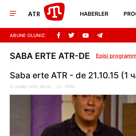
HABERLER
PRO
ABUNE OLUNIZ:
SABA ERTE ATR-DE
Episi programm
Saba erte ATR - de 21.10.15 (1 
21 oktâbr 2015, 08:00
10105