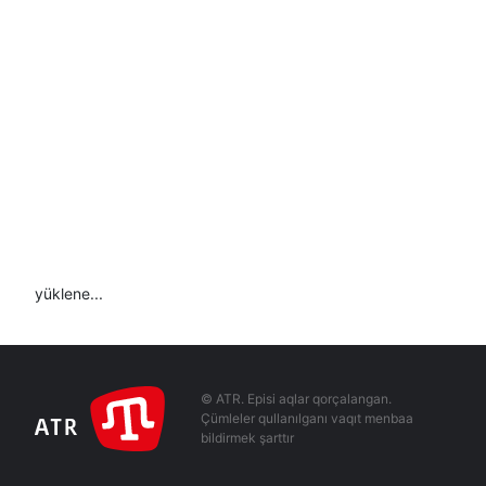
yüklene...
© ATR. Episi aqlar qorçalangan.
Çümleler qullanılganı vaqıt menbaa
bildirmek şarttır