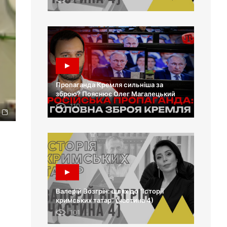
Пропаганда Кремля сильніша за
зброю? Пояснює Олег Магалецький
110
Валерій Возгрін: шлях до “Історії
кримських татар” (частина 4)
101