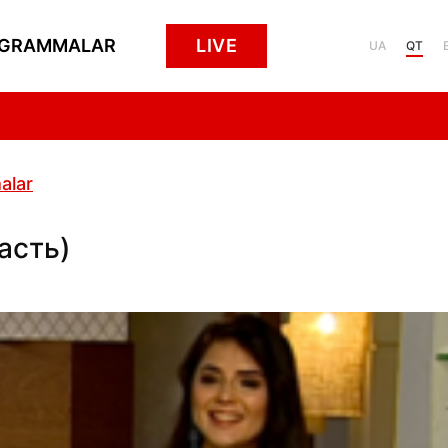
GRAMMALAR
LIVE
UA
QT
alar
часть)