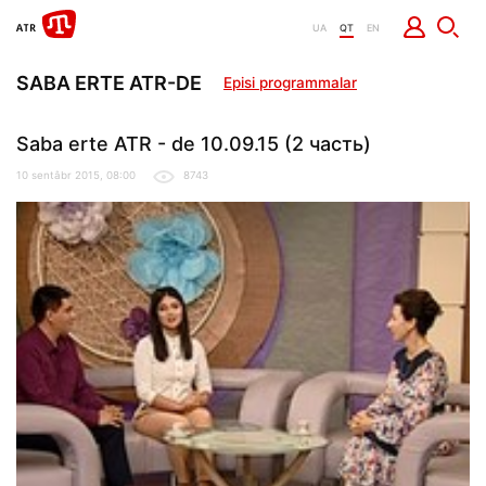
UA
QT
EN
SABA ERTE ATR-DE
Episi programmalar
Saba erte ATR - de 10.09.15 (2 часть)
10 sentâbr 2015, 08:00
8743