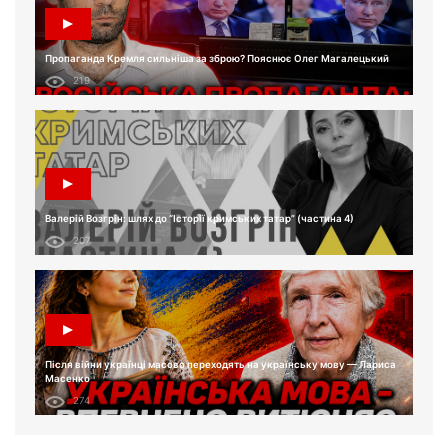
Пропаганда Кремля сильніша за зброю? Пояснює Олег Магалецький
219
Валерій Возгрін: шлях до “Історії кримських татар” (частина 4)
207
Після війни українці масово переходять на українську мову — Лариса
Масенко
274