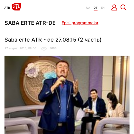
UA
QT
EN
SABA ERTE ATR-DE
Episi programmalar
Saba erte ATR - de 27.08.15 (2 часть)
27 avgust 2015, 08:00
5693