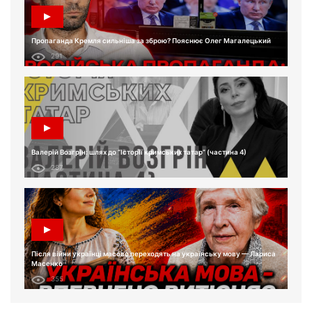
Пропаганда Кремля сильніша за зброю? Пояснює Олег Магалецький
291
Валерій Возгрін: шлях до “Історії кримських татар” (частина 4)
287
Після війни українці масово переходять на українську мову — Лариса
Масенко
355