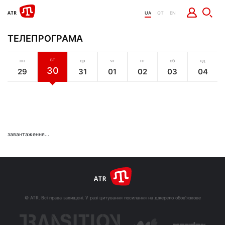
UA
QT
EN
ТЕЛЕПРОГРАМА
пн
ВТ
ср
чт
пт
сб
нд
30
29
31
01
02
03
04
завантаження...
© ATR. Всі права захищені. У разі цитування посилання на джерело обов'язкове