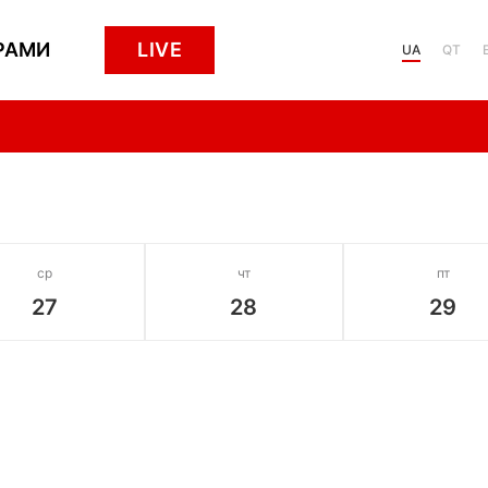
РАМИ
LIVE
UA
QT
ср
чт
пт
27
28
29