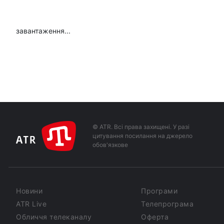
завантаження...
© ATR. Всі права захищені. У разі
цитування посилання на джерело
обов'язкове
Новини
Програми
ATR Live
Телепрограма
Обличчя телеканалу
Оферта