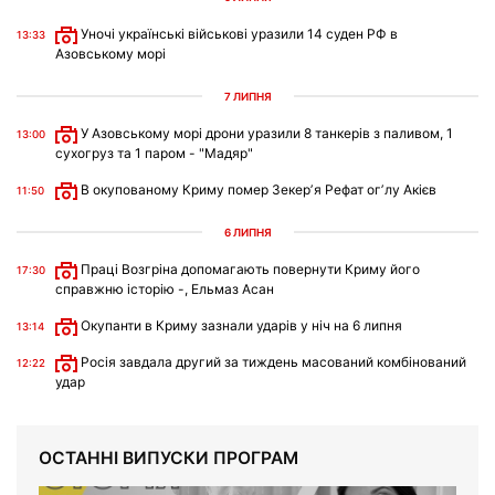
Уночі українські військові уразили 14 суден РФ в
13:33
Азовському морі
7 ЛИПНЯ
У Азовському морі дрони уразили 8 танкерів з паливом, 1
13:00
сухогруз та 1 паром - "Мадяр"
В окупованому Криму помер Зекерʼя Рефат огʼлу Акієв
11:50
6 ЛИПНЯ
Праці Возгріна допомагають повернути Криму його
17:30
справжню історію -, Ельмаз Асан
Окупанти в Криму зазнали ударів у ніч на 6 липня
13:14
Росія завдала другий за тиждень масований комбінований
12:22
удар
ОСТАННІ ВИПУСКИ ПРОГРАМ