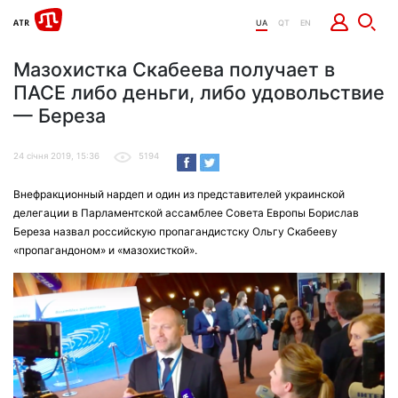
UA
QT
EN
Мазохистка Скабеева получает в
ПАСЕ либо деньги, либо удовольствие
— Береза
24 січня 2019, 15:36
5194
Внефракционный нардеп и один из представителей украинской
делегации в Парламентской ассамблее Совета Европы Борислав
Береза назвал российскую пропагандистску Ольгу Скабееву
«пропагандоном» и «мазохисткой».