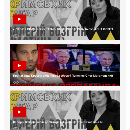
«ІСТОРІЯ КРИМСЬКИХ ТАТАР» ВАЛЕРІЯ ВОЗГРІНА ТА СУЧАСНА ОСВІТА
88
Пропаганда Кремля сильніша за зброю? Пояснює Олег Магалецький
105
Валерій Возгрін: шлях до “Історії кримських татар” (частина 4)
96