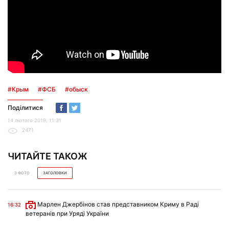
#Крым
#ФСБ
#обыск
Поділитися
14 лютого 2019, 11:31
2471
ЧИТАЙТЕ ТАКОЖ
З ФОТО
ЗАГОЛОВКИ
Марлен Джербінов став представником Криму в Раді
16:32
ветеранів при Уряді України