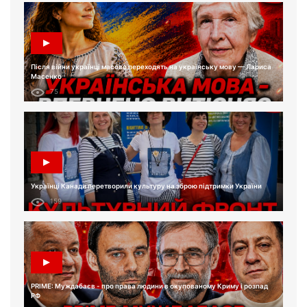
Після війни українці масово переходять на українську мову — Лариса
Масенко
75
Українці Канади перетворили культуру на зброю підтримки України
159
PRIME: Муждабаєв - про права людини в окупованому Криму і розпад
РФ