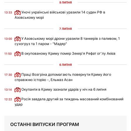
9 ЛИПНЯ
Уночі українські військові уразили 14 суден РФ в
13:33
Азовському морі
7 ЛИПНЯ
У Азовському морі дрони уразили 8 танкерів з паливом, 1
13:00
сухогруз та 1 паром - "Мадяр"
В окупованому Криму помер Зекерʼя Рефат огʼлу Акієв
11:50
6 ЛИПНЯ
Праці Возгріна допомагають повернути Криму його
17:30
справжню історію -, Ельмаз Асан
Окупанти в Криму зазнали ударів у ніч на 6 липня
13:14
Росія завдала другий за тиждень масований комбінований
12:22
удар
ОСТАННІ ВИПУСКИ ПРОГРАМ