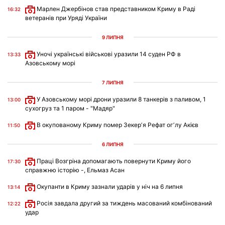
Марлен Джербінов став представником Криму в Раді
16:32
ветеранів при Уряді України
9 ЛИПНЯ
Уночі українські військові уразили 14 суден РФ в
13:33
Азовському морі
7 ЛИПНЯ
У Азовському морі дрони уразили 8 танкерів з паливом, 1
13:00
сухогруз та 1 паром - "Мадяр"
В окупованому Криму помер Зекерʼя Рефат огʼлу Акієв
11:50
6 ЛИПНЯ
Праці Возгріна допомагають повернути Криму його
17:30
справжню історію -, Ельмаз Асан
Окупанти в Криму зазнали ударів у ніч на 6 липня
13:14
Росія завдала другий за тиждень масований комбінований
12:22
удар