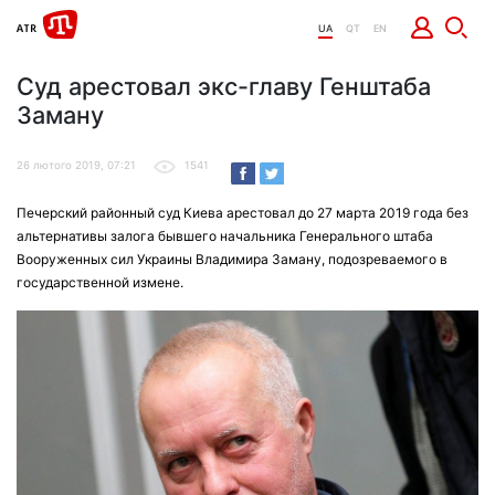
UA
QT
EN
Суд арестовал экс-главу Генштаба
Заману
26 лютого 2019, 07:21
1541
Печерский районный суд Киева арестовал до 27 марта 2019 года без
альтернативы залога бывшего начальника Генерального штаба
Вооруженных сил Украины Владимира Заману, подозреваемого в
государственной измене.