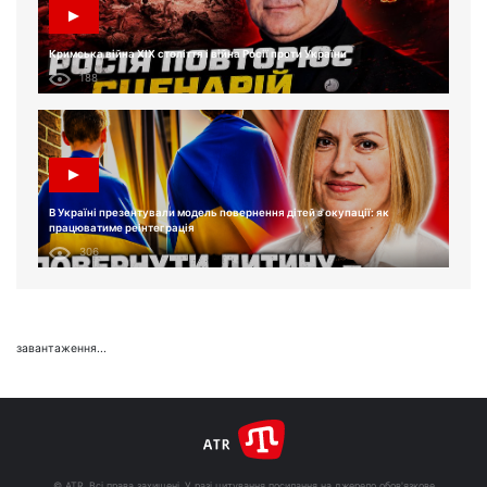
Кримська війна XIX століття і війна Росії проти України
188
В Україні презентували модель повернення дітей з окупації: як
працюватиме реінтеграція
306
завантаження...
© ATR. Всі права захищені. У разі цитування посилання на джерело обов'язкове