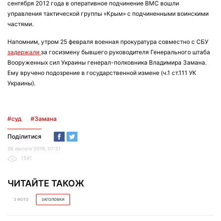
сентября 2012 года в оперативное подчинение ВМС вошли
управления тактической группы «Крым» с подчиненными воинскими
частями.
Напомним, утром 25 февраля военная прокуратура совместно с СБУ
задержали
за госизмену бывшего руководителя Генерального штаба
Вооруженных сил Украины генерал-полковника Владимира Замана.
Ему вручено подозрение в государственной измене (ч.1 ст.111 УК
Украины).
#суд
#Замана
Поділитися
26 лютого 2019, 07:21
1541
ЧИТАЙТЕ ТАКОЖ
З ФОТО
ЗАГОЛОВКИ