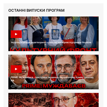
ОСТАННІ ВИПУСКИ ПРОГРАМ
Українці Канади перетворили культуру на зброю підтримки України
97
PRIME: Муждабаєв - про права людини в окупованому Криму і розпад
РФ
180