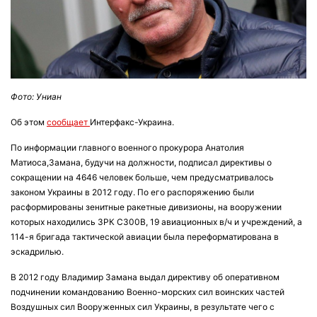
Фото: Униан
Об этом
сообщает
Интерфакс-Украина.
По информации главного военного прокурора Анатолия
Матиоса,Замана, будучи на должности, подписал директивы о
сокращении на 4646 человек больше, чем предусматривалось
законом Украины в 2012 году. По его распоряжению были
расформированы зенитные ракетные дивизионы, на вооружении
которых находились ЗРК С300В, 19 авиационных в/ч и учреждений, а
114-я бригада тактической авиации была переформатирована в
эскадрилью.
В 2012 году Владимир Замана выдал директиву об оперативном
подчинении командованию Военно-морских сил воинских частей
Воздушных сил Вооруженных сил Украины, в результате чего с