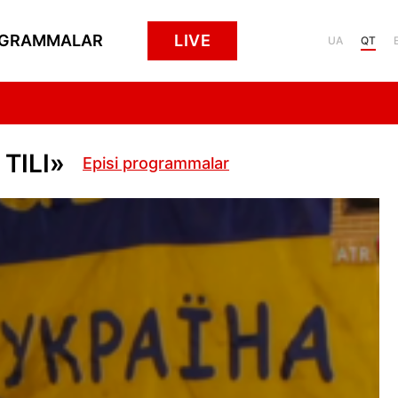
GRAMMALAR
LIVE
UA
QT
TILI»
Episi programmalar