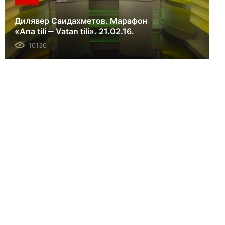
Дилявер Саидахметов. Марафон
«Ana tili ‒ Vatan tili». 21.02.16.
10130