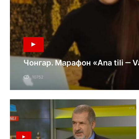
Чонгар. Марафон «Ana tili ‒ Vat
10752