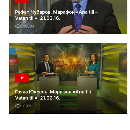
Рефат Чубаров. Марафон «Ana tili ‒
Vatan tili». 21.02.16.
10684
Гаяна Юксель. Марафон «Ana tili ‒
Vatan tili». 21.02.16.
8970