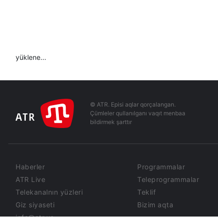
yüklene...
© ATR. Episi aqlar qorçalangan.
Çümleler qullanılganı vaqıt menbaa
bildirmek şarttır
Haberler
Programmalar
ATR Live
Teleprogrammalar
Telekanalnın yüzleri
Teklif
Giz siyaseti
Bizim aqta
info@atr.ua