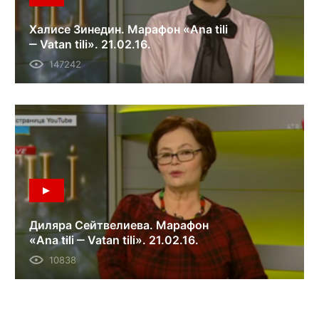
Халисе Зинедин. Марафон «Ana tili
‒ Vatan tili». 21.02.16.
147242
Диляра Сейтвелиева. Марафон
«Ana tili ‒ Vatan tili». 21.02.16.
10838