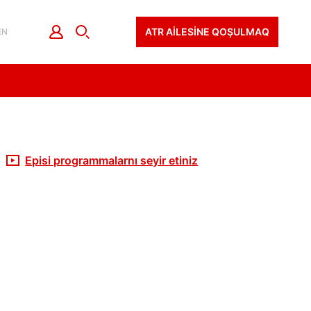
ATR AİLESİNE QOŞULMAQ
EN
Episi programmalarnı seyir etiniz